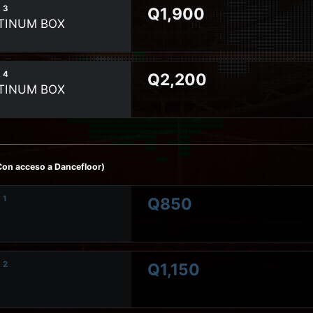
 3
Q1,900
TINUM BOX
 4
Q2,200
TINUM BOX
Con acceso a Dancefloor)
 1
Q850
 2
Q1,150