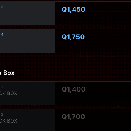
 3
Q1,450
 4
Q1,750
k Box
 1
Q1,400
CK BOX
 2
Q1,700
CK BOX